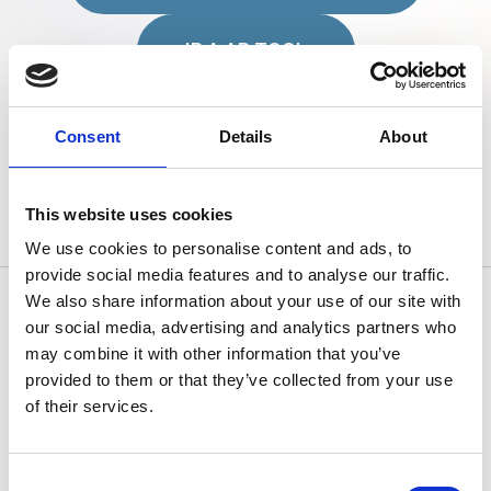
IR A AR TOOL
Advertencia. Para utilizar la AR Tool, primero debe
registrarse/conectarse a la plataforma en el siguiente
enlace:
https://platform.remote-net.eu/secure/register
Consent
Details
About
This website uses cookies
We use cookies to personalise content and ads, to
provide social media features and to analyse our traffic.
We also share information about your use of our site with
our social media, advertising and analytics partners who
may combine it with other information that you’ve
Contáctanos
provided to them or that they’ve collected from your use
of their services.
Consent